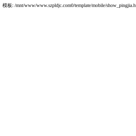
模板: /mnt/www/www.szpldjc.com0/template/mobile/show_pingji