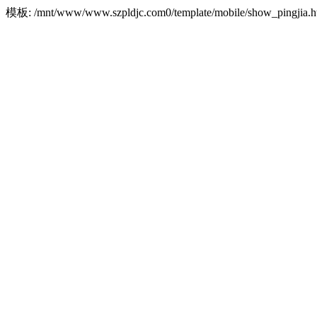
模板: /mnt/www/www.szpldjc.com0/template/mobile/show_pingji