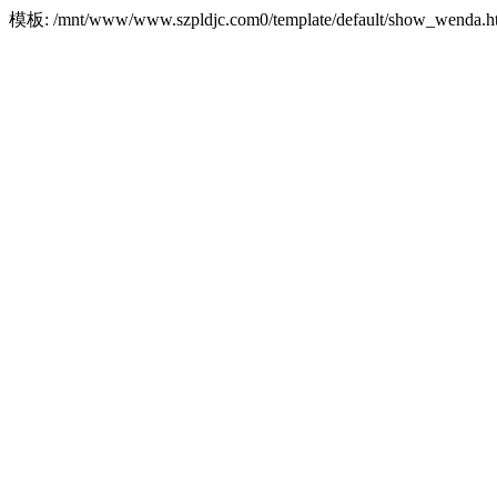
模板: /mnt/www/www.szpldjc.com0/template/default/show_wend